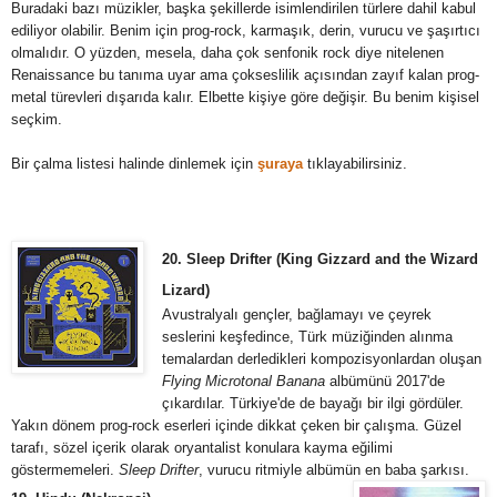
Buradaki bazı müzikler, başka şekillerde isimlendirilen türlere dahil kabul
ediliyor olabilir. Benim için prog-rock, karmaşık, derin, vurucu ve şaşırtıcı
olmalıdır. O yüzden, mesela, daha çok senfonik rock diye nitelenen
Renaissance bu tanıma uyar ama çokseslilik açısından zayıf kalan prog-
metal türevleri dışarıda kalır. Elbette kişiye göre değişir. Bu benim kişisel
seçkim.
Bir çalma listesi halinde dinlemek için
şuraya
tıklayabilirsiniz.
20. Sleep Drifter (King Gizzard and the Wizard
Lizard)
Avustralyalı gençler, bağlamayı ve çeyrek
seslerini keşfedince, Türk müziğinden alınma
temalardan derledikleri kompozisyonlardan oluşan
Flying Microtonal Banana
albümünü 2017'de
çıkardılar. Türkiye'de de bayağı bir ilgi gördüler.
Yakın dönem prog-rock eserleri içinde dikkat çeken bir çalışma. Güzel
tarafı, sözel içerik olarak oryantalist konulara kayma eğilimi
göstermemeleri.
Sleep Drifter
, vurucu ritmiyle albümün en baba şarkısı.