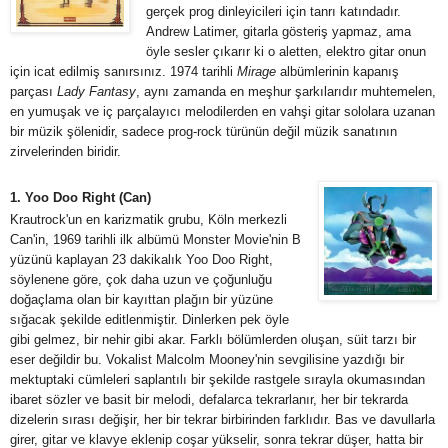
gerçek prog dinleyicileri için tanrı katındadır.
Andrew Latimer, gitarla gösteriş yapmaz, ama
öyle sesler çıkarır ki o aletten, elektro gitar onun
için icat edilmiş sanırsınız. 1974 tarihli
Mirage
albümlerinin kapanış
parçası
Lady Fantasy
, aynı zamanda en meşhur şarkılarıdır muhtemelen,
en yumuşak ve iç parçalayıcı melodilerden en vahşi gitar sololara uzanan
bir müzik şölenidir, sadece prog-rock türünün değil müzik sanatının
zirvelerinden biridir.
1. Yoo Doo Right (Can)
Krautrock'un en karizmatik grubu, Köln merkezli
Can'in, 1969 tarihli ilk albümü Monster Movie'nin B
yüzünü kaplayan 23 dakikalık Yoo Doo Right,
söylenene göre, çok daha uzun ve çoğunluğu
doğaçlama olan bir kayıttan plağın bir yüzüne
sığacak şekilde editlenmiştir. Dinlerken pek öyle
gibi gelmez, bir nehir gibi akar. Farklı bölümlerden oluşan, süit tarzı bir
eser değildir bu. Vokalist Malcolm Mooney'nin sevgilisine yazdığı bir
mektuptaki cümleleri saplantılı bir şekilde rastgele sırayla okumasından
ibaret sözler ve basit bir melodi, defalarca tekrarlanır, her bir tekrarda
dizelerin sırası değişir, her bir tekrar birbirinden farklıdır. Bas ve davullarla
girer, gitar ve klavye eklenip coşar yükselir, sonra tekrar düşer, hatta bir