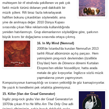
muhteşem bir rif etrafında şekillenen ve pek çok
farklı müzik türünü dolanan yedi dakikalık bir
müzik şöleni. Rifi biraz fazla tekrarlayarak
hafiften bokunu çıkardıkları söylenebilir, ama
yine de anılmaya değer. 2010 Dünya Kupası
sırasında çıkan Nike reklamında kullanıldığında
yeniden hatırlanmıştı. Grup elemanlarının söylediğine göre, şarkının
büyük kısmı bir doğaçlama sırasında ortaya çıkmış.
16. In My Mind (Nemrud)
2008'de İstanbul'da kurulan Nemrud'un 2013
tarihli
Ritual
albümünün açılış parçası. Hem
yetmişlerin prog-rock devlerinden (özellikle
Eloy'dan) hem de
Dönence
dönemi Kurtalan
Ekspres'ten etkiler hissediliyor, hatta arada
metale de göz kırpıyorlar. İngilizce sözlü müzik
yapmalarına yorum yapmıyorum.
Kompozisyonun karmaşıklığı ve icranın yetkinliği ile göz kamaştırıyorlar.
Ne yazık ki kendilerini pek ortalıkta göremiyoruz.
15. Killer (Van der Graaf Generator)
İngiliz prog-rock grubu Van der Graaf Generator'un
1970'de çıkan
H to He Who Am The Only One
adlı
üçüncü albümünün, sekiz buçuk dakikalık açılış