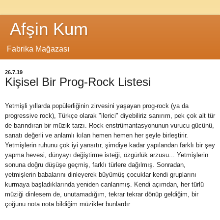
Afşin Kum
Fabrika Mağazası
26.7.19
Kişisel Bir Prog-Rock Listesi
Yetmişli yıllarda popülerliğinin zirvesini yaşayan prog-rock (ya da
progressive rock), Türkçe olarak "ilerici" diyebiliriz sanırım, pek çok alt tür
de barındıran bir müzik tarzı. Rock enstrümantasyonunun vurucu gücünü,
sanatı değerli ve anlamlı kılan hemen hemen her şeyle birleştirir.
Yetmişlerin ruhunu çok iyi yansıtır, şimdiye kadar yapılandan farklı bir şey
yapma hevesi, dünyayı değiştirme isteği, özgürlük arzusu... Yetmişlerin
sonuna doğru düşüşe geçmiş, farklı türlere dağılmış. Sonradan,
yetmişlerin babalarını dinleyerek büyümüş çocuklar kendi gruplarını
kurmaya başladıklarında yeniden canlanmış. Kendi açımdan, her türlü
müziği dinlesem de, unutamadığım, tekrar tekrar dönüp geldiğim, bir
çoğunu nota nota bildiğim müzikler bunlardır.