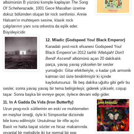
albümünün B yüzünü komple kaplayan
The Song
Of Scheherazade
, 1001 Gece Masalları üzerine
dokuz bölümden oluşan bir rock senfonisi. Annie
Halsam'ın muhteşem sesine, klasik rock
çalgılarının yanı sıra orkestra da eşlik eder.
Büyüleyicidir.
12. Mladic (Godspeed You! Black Emperor)
Kanadalı post-rock efsanesi Godspeed You!
Black Emperor’un 2012 tarihli
'Allelujah! Don't
Bend! Ascend!
albümünü açan 20 dakikalık
parça, yavaş yavaş yükselen bir sesler
yumağıdır. Gitar efektleriyle, o kadar çok armonik
katman üst üste bindirilmiştir ki içinde
kaybolursunuz. İlk beş dakika uğultu gibi gelir bu
sesler, sonra yavaş yavaş bir tema belirginleşir, giderek yükselir, coşup
taşar. Sonra başka bir evreye geçer, öylece devam edip gider.
11. In A Gadda Da Vida (Iron Butterfly)
Uzun prog-rock süitlerinin en eski ve muhtemelen
en meşhur örneği, öyle ki Simpsonlar dizisinde
bile konu edilmiştir. Unutulmaz bir rifle açılır.
Basit ve hatta bayat sözler ve hicaz makamında
oryantal bir melodiyle iki tur normal bir pop