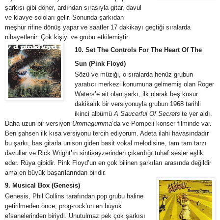
şarkısı gibi döner, ardından sırasıyla gitar, davul
ve klavye soloları gelir. Sonunda şarkıdan
meşhur rifine dönüş yapar ve saatler 17 dakikayı geçtiği sıralarda
nihayetlenir. Çok kişiyi ve grubu etkilemiştir.
10. Set The Controls For The Heart Of The
Sun (Pink Floyd)
Sözü ve müziği, o sıralarda henüz grubun
yaratıcı merkezi konumuna gelmemiş olan Roger
Waters’e ait olan şarkı, ilk olarak beş küsur
dakikalık bir versiyonuyla grubun 1968 tarihli
ikinci albümü
A Saucerful Of Secrets
’te yer aldı.
Daha uzun bir versiyon
Ummagumma
’da ve Pompeii konser filminde var.
Ben şahsen ilk kısa versiyonu tercih ediyorum. Adeta ilahi havasındadır
bu şarkı, bas gitarla unison giden basit vokal melodisine, tam tam tarzı
davullar ve Rick Wright’ın sintisayzerinden çıkardığı tuhaf sesler eşlik
eder. Rüya gibidir. Pink Floyd’un en çok bilinen şarkıları arasında değildir
ama en büyük başarılarından biridir.
9. Musical Box (Genesis)
Genesis, Phil Collins tarafından pop grubu haline
getirilmeden önce, prog-rock’un en büyük
efsanelerinden biriydi. Unutulmaz pek çok şarkısı