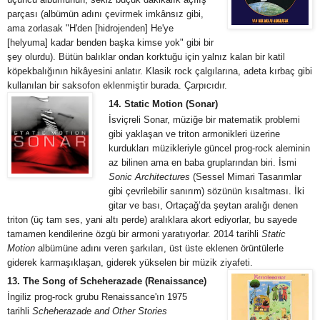
parçası (albümün adını çevirmek imkânsız gibi,
ama zorlasak "H'den [hidrojenden] He'ye
[helyuma] kadar benden başka kimse yok" gibi bir
şey olurdu). Bütün balıklar ondan korktuğu için yalnız kalan bir katil
köpekbalığının hikâyesini anlatır. Klasik rock çalgılarına, adeta kırbaç gibi
kullanılan bir saksofon eklenmiştir burada. Çarpıcıdır.
14. Static Motion (Sonar)
İsviçreli Sonar, müziğe bir matematik problemi
gibi yaklaşan ve triton armonikleri üzerine
kurdukları müzikleriyle güncel prog-rock aleminin
az bilinen ama en baba gruplarından biri. İsmi
Sonic Architectures
(Sessel Mimari Tasarımlar
gibi çevrilebilir sanırım) sözünün kısaltması. İki
gitar ve bası, Ortaçağ’da şeytan aralığı denen
triton (üç tam ses, yani altı perde) aralıklara akort ediyorlar, bu sayede
tamamen kendilerine özgü bir armoni yaratıyorlar. 2014 tarihli
Static
Motion
albümüne adını veren şarkıları, üst üste eklenen örüntülerle
giderek karmaşıklaşan, giderek yükselen bir müzik ziyafeti.
13. The Song of Scheherazade (Renaissance)
İngiliz prog-rock grubu Renaissance'ın 1975
tarihli
Scheherazade and Other Stories