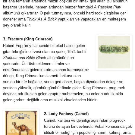
bir ana temanın arasında müzik coşkun bir ırmak gibi akar. Bu albümün
başarısı üzerinde, hemen ardından benzer formdaki
A Passion Play
albümünü çıkartırlar. O pek tutmayınca, önceki hard rock çizgisine geri
dönerler ama
Thick As A Brick
yaptıkları ve yapacakları en muhteşem
şey olarak kalır.
3. Fracture (King Crimson)
Robert Fripp'in yıllar içinde bir ekol haline gelen
gitar tekniğinin zirvesi olan bu şarkı, 1974 tarihli
Starless and Bible Black
albümünün son
şarkısıdır. Üst üste eklenen ritimler ve
enstrümanlarla giderek katmanlanan karmaşık bir
döngü, King Crimson'un alameti farikası olan
vurucu bir rife bağlanır, sonra geri döner, başka diyarlardan dolaşır ve
yeniden yükselir, gümbür gümbür finale gider. King Crimson, prog-rock
deyince adı ilk akla gelen gruptur muhtemelen, bu onların adı ilk akla
gelen şarkısı değildir ama müzikal zirvelerinden biridir.
2. Lady Fantasy (Camel)
Camel, kalitesi ve derinliği açısından prog-rock
türünü de aşan bir cevherdir. Vokal konusunda çok
iddialı olmadığı için popülerliği sınırlı kalmış, ama