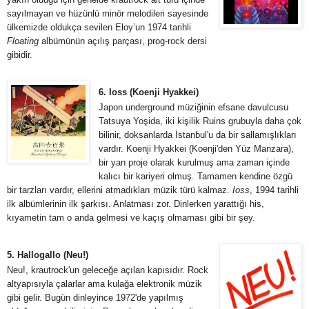
sayılmayan ve hüzünlü minör melodileri sayesinde
ülkemizde oldukça sevilen Eloy’un 1974 tarihli
Floating
albümünün açılış parçası, prog-rock dersi
gibidir.
6. Ioss (Koenji Hyakkei)
Japon underground müziğinin efsane davulcusu
Tatsuya Yoşida, iki kişilik Ruins grubuyla daha çok
bilinir, doksanlarda İstanbul'u da bir sallamışlıkları
vardır. Koenji Hyakkei (Koenji'den Yüz Manzara),
bir yan proje olarak kurulmuş ama zaman içinde
kalıcı bir kariyeri olmuş. Tamamen kendine özgü
bir tarzları vardır, ellerini atmadıkları müzik türü kalmaz.
Ioss
, 1994 tarihli
ilk albümlerinin ilk şarkısı. Anlatması zor. Dinlerken yarattığı his,
kıyametin tam o anda gelmesi ve kaçış olmaması gibi bir şey.
5. Hallogallo (Neu!)
Neu!, krautrock'un geleceğe açılan kapısıdır. Rock
altyapısıyla çalarlar ama kulağa elektronik müzik
gibi gelir. Bugün dinleyince 1972'de yapılmış