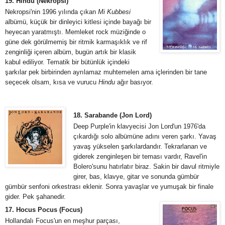
19. Hindu (Nekropsi)
Nekropsi'nin 1996 yılında çıkan
Mi Kubbesi
albümü, küçük bir dinleyici kitlesi içinde bayağı bir
heyecan yaratmıştı. Memleket rock müziğinde o
güne dek görülmemiş bir ritmik karmaşıklık ve rif
zenginliği içeren albüm, bugün artık bir klasik
kabul ediliyor. Tematik bir bütünlük içindeki
şarkılar pek birbirinden ayrılamaz muhtemelen ama içlerinden bir tane
seçecek olsam, kısa ve vurucu
Hindu
ağır basıyor.
18. Sarabande (Jon Lord)
Deep Purple'in klavyecisi Jon Lord'un 1976'da
çıkardığı solo albümüne adını veren şarkı. Yavaş
yavaş yükselen şarkılardandır. Tekrarlanan ve
giderek zenginleşen bir teması vardır, Ravel'in
Bolero'sunu hatırlatır biraz. Sakin bir davul ritmiyle
girer, bas, klavye, gitar ve sonunda gümbür
gümbür senfoni orkestrası eklenir. Sonra yavaşlar ve yumuşak bir finale
gider. Pek şahanedir.
17. Hocus Pocus (Focus)
Hollandalı Focus'un en meşhur parçası,