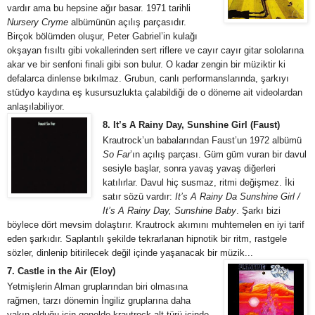
vardır ama bu hepsine ağır basar. 1971 tarihli
Nursery Cryme
albümünün açılış parçasıdır.
Birçok bölümden oluşur, Peter Gabriel’in kulağı
okşayan fısıltı gibi vokallerinden sert riflere ve cayır cayır gitar sololarına
akar ve bir senfoni finali gibi son bulur. O kadar zengin bir müziktir ki
defalarca dinlense bıkılmaz. Grubun, canlı performanslarında, şarkıyı
stüdyo kaydına eş kusursuzlukta çalabildiği de o döneme ait videolardan
anlaşılabiliyor.
8. It’s A Rainy Day, Sunshine Girl (Faust)
Krautrock’un babalarından Faust’un 1972 albümü
So Far
’ın açılış parçası. Güm güm vuran bir davul
sesiyle başlar, sonra yavaş yavaş diğerleri
katılırlar. Davul hiç susmaz, ritmi değişmez. İki
satır sözü vardır:
It’s A Rainy Da Sunshine Girl /
It’s A Rainy Day, Sunshine Baby
. Şarkı bizi
böylece dört mevsim dolaştırır. Krautrock akımını muhtemelen en iyi tarif
eden şarkıdır. Saplantılı şekilde tekrarlanan hipnotik bir ritm, rastgele
sözler, dinlenip bitirilecek değil içinde yaşanacak bir müzik...
7. Castle in the Air (Eloy)
Yetmişlerin Alman gruplarından biri olmasına
rağmen, tarzı dönemin İngiliz gruplarına daha
yakın olduğu için genelde krautrock alt türü içinde