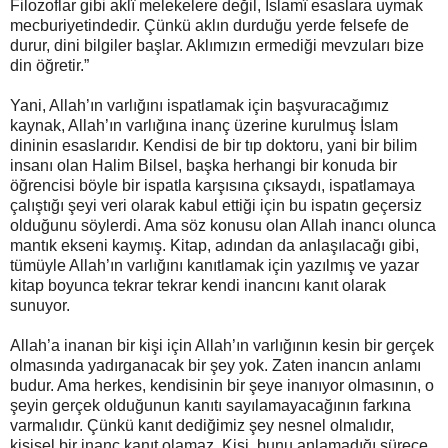
Filozoflar gibi aklî melekelere değil, İslamî esaslara uymak
mecburiyetindedir. Çünkü aklın durduğu yerde felsefe de
durur, dini bilgiler başlar. Aklımızın ermediği mevzuları bize
din öğretir.”
Yani, Allah’ın varlığını ispatlamak için başvuracağımız
kaynak, Allah’ın varlığına inanç üzerine kurulmuş İslam
dininin esaslarıdır. Kendisi de bir tıp doktoru, yani bir bilim
insanı olan Halim Bilsel, başka herhangi bir konuda bir
öğrencisi böyle bir ispatla karşısına çıksaydı, ispatlamaya
çalıştığı şeyi veri olarak kabul ettiği için bu ispatın geçersiz
olduğunu söylerdi. Ama söz konusu olan Allah inancı olunca
mantık ekseni kaymış. Kitap, adından da anlaşılacağı gibi,
tümüyle Allah’ın varlığını kanıtlamak için yazılmış ve yazar
kitap boyunca tekrar tekrar kendi inancını kanıt olarak
sunuyor.
Allah’a inanan bir kişi için Allah’ın varlığının kesin bir gerçek
olmasında yadırganacak bir şey yok. Zaten inancın anlamı
budur. Ama herkes, kendisinin bir şeye inanıyor olmasının, o
şeyin gerçek olduğunun kanıtı sayılamayacağının farkına
varmalıdır. Çünkü kanıt dediğimiz şey nesnel olmalıdır,
kişisel bir inanç kanıt olamaz. Kişi, bunu anlamadığı sürece,