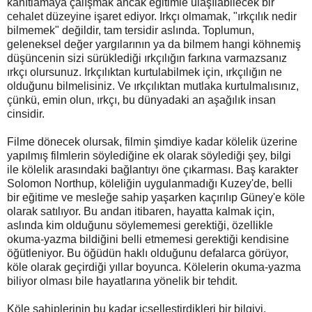
kanıtlamaya çalışmak ancak eğitimle ulaşılabilecek bir
cehalet düzeyine işaret ediyor. Irkçı olmamak, "ırkçılık nedir
bilmemek" değildir, tam tersidir aslında. Toplumun,
geleneksel değer yargılarının ya da bilmem hangi köhnemiş
düşüncenin sizi sürüklediği ırkçılığın farkına varmazsanız
ırkçı olursunuz. Irkçılıktan kurtulabilmek için, ırkçılığın ne
olduğunu bilmelisiniz. Ve ırkçılıktan mutlaka kurtulmalısınız,
çünkü, emin olun, ırkçı, bu dünyadaki an aşağılık insan
cinsidir.
Filme dönecek olursak, filmin şimdiye kadar kölelik üzerine
yapılmış filmlerin söylediğine ek olarak söylediği şey, bilgi
ile kölelik arasındaki bağlantıyı öne çıkarması. Baş karakter
Solomon Northup, köleliğin uygulanmadığı Kuzey'de, belli
bir eğitime ve mesleğe sahip yaşarken kaçırılıp Güney'e köle
olarak satılıyor. Bu andan itibaren, hayatta kalmak için,
aslında kim olduğunu söylememesi gerektiği, özellikle
okuma-yazma bildiğini belli etmemesi gerektiği kendisine
öğütleniyor. Bu öğüdün haklı olduğunu defalarca görüyor,
köle olarak geçirdiği yıllar boyunca. Kölelerin okuma-yazma
biliyor olması bile hayatlarına yönelik bir tehdit.
Köle sahiplerinin bu kadar içselleştirdikleri bir bilgiyi,