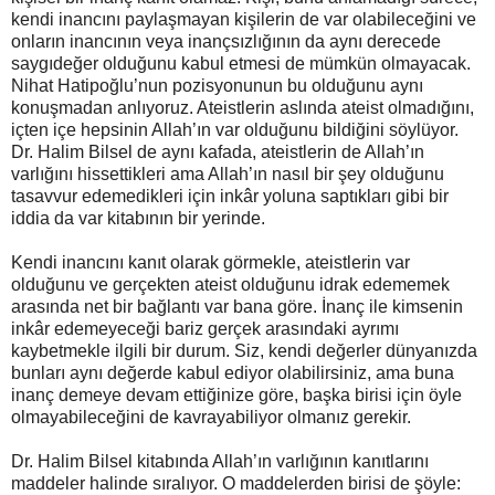
kendi inancını paylaşmayan kişilerin de var olabileceğini ve
onların inancının veya inançsızlığının da aynı derecede
saygıdeğer olduğunu kabul etmesi de mümkün olmayacak.
Nihat Hatipoğlu’nun pozisyonunun bu olduğunu aynı
konuşmadan anlıyoruz. Ateistlerin aslında ateist olmadığını,
içten içe hepsinin Allah’ın var olduğunu bildiğini söylüyor.
Dr. Halim Bilsel de aynı kafada, ateistlerin de Allah’ın
varlığını hissettikleri ama Allah’ın nasıl bir şey olduğunu
tasavvur edemedikleri için inkâr yoluna saptıkları gibi bir
iddia da var kitabının bir yerinde.
Kendi inancını kanıt olarak görmekle, ateistlerin var
olduğunu ve gerçekten ateist olduğunu idrak edememek
arasında net bir bağlantı var bana göre. İnanç ile kimsenin
inkâr edemeyeceği bariz gerçek arasındaki ayrımı
kaybetmekle ilgili bir durum. Siz, kendi değerler dünyanızda
bunları aynı değerde kabul ediyor olabilirsiniz, ama buna
inanç demeye devam ettiğinize göre, başka birisi için öyle
olmayabileceğini de kavrayabiliyor olmanız gerekir.
Dr. Halim Bilsel kitabında Allah’ın varlığının kanıtlarını
maddeler halinde sıralıyor. O maddelerden birisi de şöyle: