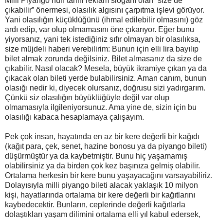
Milli Piyango’nun tarihi reklam sloganı olan “size de
çıkabilir” önermesi, olasılık algısını çarpıtma işlevi görüyor.
Yani olasılığın küçüklüğünü (ihmal edilebilir olmasını) göz
ardı edip, var olup olmamasını öne çıkarıyor. Eğer bunu
yiyorsanız, yani tek istediğiniz sıfır olmayan bir olasılıksa,
size müjdeli haberi verebilirim: Bunun için elli lira bayılıp
bilet almak zorunda değilsiniz. Bilet almasanız da size de
çıkabilir. Nasıl olacak? Mesela, büyük ikramiye çıkan ya da
çıkacak olan bileti yerde bulabilirsiniz. Aman canım, bunun
olasığı nedir ki, diyecek olursanız, doğrusu sizi yadırgarım.
Çünkü siz olasılığın büyüklüğüyle değil var olup
olmamasıyla ilgileniyorsunuz. Ama yine de, sizin için bu
olasılığı kabaca hesaplamaya çalışayım.
Pek çok insan, hayatında en az bir kere değerli bir kağıdı
(kağıt para, çek, senet, hazine bonosu ya da piyango bileti)
düşürmüştür ya da kaybetmiştir. Bunu hiç yaşamamış
olabilirsiniz ya da birden çok kez başınıza gelmiş olabilir.
Ortalama herkesin bir kere bunu yaşayacağını varsayabiliriz.
Dolayısıyla milli piyango bileti alacak yaklaşık 10 milyon
kişi, hayatlarında ortalama bir kere değerli bir kağıtlarını
kaybedecektir. Bunların, ceplerinde değerli kağıtlarla
dolaştıkları yaşam dilimini ortalama elli yıl kabul edersek,