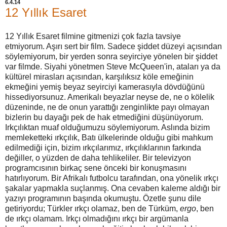
6.4.14
12 Yıllık Esaret
12 Yıllık Esaret filmine gitmenizi çok fazla tavsiye
etmiyorum. Aşırı sert bir film. Sadece şiddet düzeyi açısından
söylemiyorum, bir yerden sonra seyirciye yönelen bir şiddet
var filmde. Siyahi yönetmen Steve McQueen'in, ataları ya da
kültürel mirasları açısından, karşılıksız köle emeğinin
ekmeğini yemiş beyaz seyirciyi kamerasıyla dövdüğünü
hissediyorsunuz. Amerikalı beyazlar neyse de, ne o kölelik
düzeninde, ne de onun yarattığı zenginlikte payı olmayan
bizlerin bu dayağı pek de hak etmediğini düşünüyorum.
Irkçılıktan muaf olduğumuzu söylemiyorum. Aslında bizim
memleketteki ırkçılık, Batı ülkelerinde olduğu gibi mahkum
edilmediği için, bizim ırkçılarımız, ırkçılıklarının farkında
değiller, o yüzden de daha tehlikeliler. Bir televizyon
programcısının birkaç sene önceki bir konuşmasını
hatırlıyorum. Bir Afrikalı futbolcu tarafından, ona yönelik ırkçı
şakalar yapmakla suçlanmış. Ona cevaben kaleme aldığı bir
yazıyı programının başında okumuştu. Özetle şunu dile
getiriyordu; Türkler ırkçı olamaz, ben de Türküm,
ergo
, ben
de ırkçı olamam. Irkçı olmadığını ırkçı bir argümanla