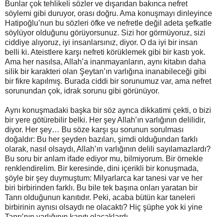
Bunlar çok tehlikeli sözler ve dışarıdan bakınca nefret
söylemi gibi duruyor, orası doğru. Ama konuşmayı dinleyince
Hatipoğlu’nun bu sözleri öfke ve nefretle değil adeta şefkatle
söylüyor olduğunu görüyorsunuz. Sizi hor görmüyoruz, sizi
ciddiye alıyoruz, iyi insanlarsınız, diyor. O da iyi bir insan
belli ki. Ateistlere karşı nefreti körüklemek gibi bir kastı yok.
Ama her nasılsa, Allah’a inanmayanların, aynı kitabın daha
silik bir karakteri olan Şeytan’ın varlığına inanabileceği gibi
bir fikre kapılmış. Burada ciddi bir sorunumuz var, ama nefret
sorunundan çok, idrak sorunu gibi görünüyor.
Aynı konuşmadaki başka bir söz ayrıca dikkatimi çekti, o bizi
bir yere götürebilir belki. Her şey Allah’ın varlığının delilidir,
diyor. Her şey… Bu söze karşı şu sorunun sorulması
doğaldır: Bu her şeyden bazıları, şimdi olduğundan farklı
olarak, nasıl olsaydı, Allah’ın varlığının delili sayılamazlardı?
Bu soru bir anlam ifade ediyor mu, bilmiyorum. Bir örnekle
renklendirelim. Bir keresinde, dini içerikli bir konuşmada,
şöyle bir şey duymuştum: Milyarlarca kar tanesi var ve her
biri birbirinden farklı. Bu bile tek başına onları yaratan bir
Tanrı olduğunun kanıtıdır. Peki, acaba bütün kar taneleri
birbirinin aynısı olsaydı ne olacaktı? Hiç şüphe yok ki yine
Tanrı’nın varlığının kanıtı olacaklardı.