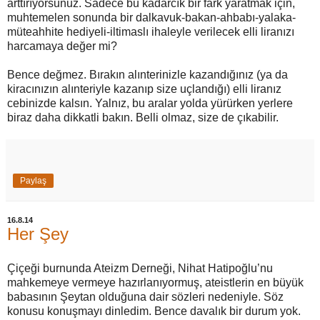
arttırıyorsunuz. Sadece bu kadarcık bir fark yaratmak için,
muhtemelen sonunda bir dalkavuk-bakan-ahbabı-yalaka-
müteahhite hediyeli-iltimaslı ihaleyle verilecek elli liranızı
harcamaya değer mi?
Bence değmez. Bırakın alınterinizle kazandığınız (ya da
kiracınızın alınteriyle kazanıp size uçlandığı) elli liranız
cebinizde kalsın. Yalnız, bu aralar yolda yürürken yerlere
biraz daha dikkatli bakın. Belli olmaz, size de çıkabilir.
Paylaş
16.8.14
Her Şey
Çiçeği burnunda Ateizm Derneği, Nihat Hatipoğlu’nu
mahkemeye vermeye hazırlanıyormuş, ateistlerin en büyük
babasının Şeytan olduğuna dair sözleri nedeniyle. Söz
konusu konuşmayı dinledim. Bence davalık bir durum yok.