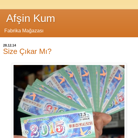
Afşin Kum
Fabrika Mağazası
28.12.14
Size Çıkar Mı?