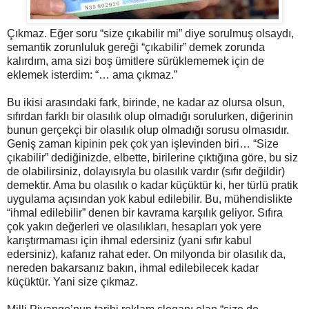
Çıkmaz. Eğer soru “size çıkabilir mi” diye sorulmuş olsaydı,
semantik zorunluluk gereği “çıkabilir” demek zorunda
kalırdım, ama sizi boş ümitlere sürüklememek için de
eklemek isterdim: “… ama çıkmaz.”
Bu ikisi arasındaki fark, birinde, ne kadar az olursa olsun,
sıfırdan farklı bir olasılık olup olmadığı sorulurken, diğerinin
bunun gerçekçi bir olasılık olup olmadığı sorusu olmasıdır.
Geniş zaman kipinin pek çok yan işlevinden biri… “Size
çıkabilir” dediğinizde, elbette, birilerine çıktığına göre, bu siz
de olabilirsiniz, dolayısıyla bu olasılık vardır (sıfır değildir)
demektir. Ama bu olasılık o kadar küçüktür ki, her türlü pratik
uygulama açısından yok kabul edilebilir. Bu, mühendislikte
“ihmal edilebilir” denen bir kavrama karşılık geliyor. Sıfıra
çok yakın değerleri ve olasılıkları, hesapları yok yere
karıştırmaması için ihmal edersiniz (yani sıfır kabul
edersiniz), kafanız rahat eder. On milyonda bir olasılık da,
nereden bakarsanız bakın, ihmal edilebilecek kadar
küçüktür. Yani size çıkmaz.