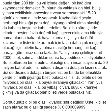
bunlardan 200 bini bu yıl içinde değerli bir kağıdını
kaybedecek demektir. Bunların da yaklaşık on bini, bu işi
yılbaşı çekilişinin öncesinde veya sonrasındaki 15-20
günlük zaman dilimde yapacak. Kaybettikleri şeyin,
herhangi bir kağıt para değil piyango bileti olma olasılığını
da kabaca beşte bir kabul edelim. Belki bu süre içinde
elinden beşten fazla değerli kağıt geçecektir, ama biletiyle,
numaralarına bakarak hayal kurmak için, ya da ödül
kazananlar listesinde aramak için falan daha çok meşgul
olacağı için biletin kaybolma olasılığı herhangi bir kağıt
paraya göre biraz daha fazladır. Yani yılbaşı çekilişine ait
2000 bilet, satın alındıktan sonra kaybedilecektir, diyebiliriz.
Bu biletlerden birini bulma olasılığı olan insan sayısını da 20
milyon kabul edelim, nüfüsun dışarıda dolaşan kısmı olarak.
Siz de dışarıda dolaşan biriyseniz, on binde bir olasılıkla
yerde bir milli piyango bileti bulacaksınız. Bu bilete de on
milyonda bir olasılıkla büyük ikramiye çıkacaktır. Yani yüz
milyarda bir olasılıkla, bu yılbaşı civarı, büyük ikramiye
çıkmış ya da çıkacak olan bileti yerde bulacaksınız.
Gördüğünüz gibi bu olasılık vardır, sıfır değildir. Üstelik bilet
satın alarak bu olasılığı sadece % 0,000009999