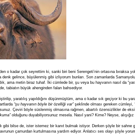
en o kadar çok seyrettim ki, sanki biri beni Serengeti’nin ortasına bıraksa y
onda denk gelince, büyülenmiş gibi izliyorum bunları. Son zamanlarda Samanyo
dık, ama metin biraz tuhaf. İki cümlede bir, şu veya bu hayvanın nasıl da “yar
 de, tabiatın büyük ahenginden falan bahsediyor.
irilip, yaratılış yapıldığını düşünmüştüm, ama o kadar sık geçiyor ki bu yaratı
artlarda
“şu hayvanın böyle bir özelliği var”
şeklinde olması gereken cümleyi,
unuz. Çeviri böyle süslenmiş olmasına rağmen, abartılı özensizlikler de eksik
okuma”
olduğunu duyabiliyorsunuz mesela. Nasıl yani? Kime? Neyse, alışığız 
ı gibi bilse de, ister istemez bir kanıt bulmak istiyor. Derken şöyle bir sahne g
yavrunun çamurdan kurtulmasına yardım ediyor. Anlatıcı ses olayı şöyle yoru