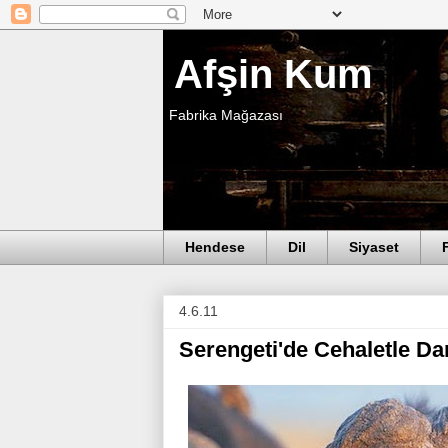
Afşin Kum
Fabrika Mağazası
Hendese
Dil
Siyaset
4.6.11
Serengeti'de Cehaletle Da