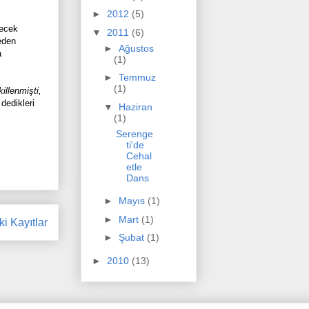
►
2012
(5)
decek
▼
2011
(6)
neden
►
Ağustos
a
(1)
►
Temmuz
(1)
killenmişti,
 dedikleri
▼
Haziran
(1)
Serenge
ti'de
Cehal
etle
Dans
►
Mayıs
(1)
►
Mart
(1)
i Kayıtlar
►
Şubat
(1)
►
2010
(13)