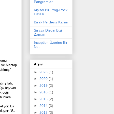
Pangramlar
Kişisel Bir Prog-Rock
Listesi
Bırak Perdesiz Kalsın
Sıraya Dizdin Bizi
Zaman
Inception Üzerine Bir
Not
olumu
Arşiv
lu ve Mehtap
atılmış”
►
2023
(1)
►
2020
(1)
lış lafı,
►
2019
(2)
“şu hayvan
►
2016
(1)
 değil.
bunlara.
►
2015
(2)
►
2014
(3)
eliyor: Bir
mluyor:
“Bu
►
2013
(3)