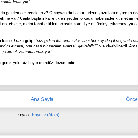
orunda bırakıyor“
.
uz da gözden geçireceksiniz? O hayvan da başka türlerin yavrularına yardım e
cek ne var? Canla başla inkâr ettikleri şeyden o kadar habersizler ki, metnin 
 Fark etseler, metni tahrif ettikleri anlaşılmasın diye o cümleyi çıkarmayı ya d
önlerine. Gaza gelip,
“sizi gidi inatçı evrimciler, hani her şey doğal seçilimle şe
dım etmesi, ona nasıl bir seçilim avantajı getirebilir?”
bile diyebilirlerdi. Ama
n geçirmek zorunda bırakıyor“
.
e gerek yok, siz böyle dümdüz devam edin.
Ana Sayfa
Öncek
Kaydol:
Kayıtlar (Atom)