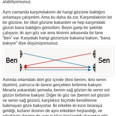
alabiliyorsunuz.
Aynı zamanda karşımdakinin de hangi gözüme baktığını
anlamaya çalışırdım. Ama bu daha da zor. Karşımdakinin bir
bir gözüne, bir öbür gözüne bakardım ve hep karşımdaki
gözün bana baktığını görürdüm. Beyin garip bir şekilde
çalışıyor, iki ayrı göz var ama ikisinin arkasında bir tane
“ben” var. Karşıdaki hangi gözünüze bakarsa baksın, “bana
bakıyor” diye düşünüyorsunuz.
Aslında ortamdaki dört göz içinde (ikisi benim, ikisi senin
diyelim), yalnızca iki tanesi gerçekten birbirine bakıyor.
Mesela yukarıdaki şemada, benim sağ gözüm ile senin sol
gözün birbirine bakıyor. Diğer iki göz ise (benim sol gözüm
ve senin sağ gözün), karşılıksız biçimde kendilerine
bakmayan göze bakıyorlar. İki erkekle iki kızın biraraya
geldiği, kızların ikisinin de aynı erkekten hoşlandığı, ve
erkeklerin ikisinin de aynı kızdan hoşlandığı durumlar gibi…